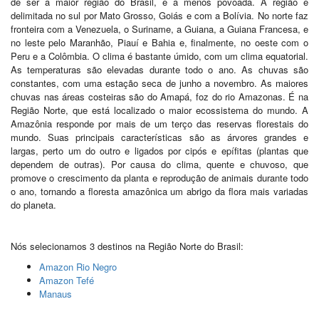
de ser a maior região do Brasil, é a menos povoada. A região é
delimitada no sul por Mato Grosso, Goiás e com a Bolívia. No norte faz
fronteira com a Venezuela, o Suriname, a Guiana, a Guiana Francesa, e
no leste pelo Maranhão, Piauí e Bahia e, finalmente, no oeste com o
Peru e a Colômbia. O clima é bastante úmido, com um clima equatorial.
As temperaturas são elevadas durante todo o ano. As chuvas são
constantes, com uma estação seca de junho a novembro. As maiores
chuvas nas áreas costeiras são do Amapá, foz do rio Amazonas. É na
Região Norte, que está localizado o maior ecossistema do mundo. A
Amazônia responde por mais de um terço das reservas florestais do
mundo. Suas principais características são as árvores grandes e
largas, perto um do outro e ligados por cipós e epífitas (plantas que
dependem de outras). Por causa do clima, quente e chuvoso, que
promove o crescimento da planta e reprodução de animais durante todo
o ano, tornando a floresta amazônica um abrigo da flora mais variadas
do planeta.
Região Norte do Brasil
Nós selecionamos 3 destinos na Região Norte do Brasil:
Amazon Rio Negro
Amazon Tefé
Manaus