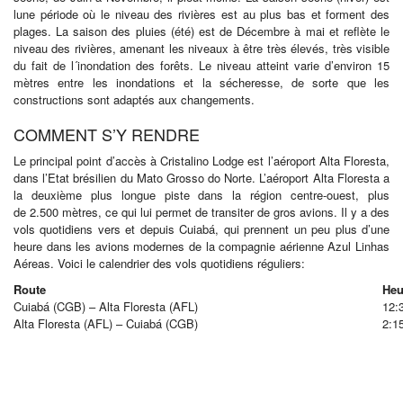
lune période où le niveau des rivières est au plus bas et forment des
plages. La saison des pluies (été) est de Décembre à mai et reflète le
niveau des rivières, amenant les niveaux à être très élevés, très visible
du fait de l´inondation des forêts. Le niveau atteint varie d’environ 15
mètres entre les inondations et la sécheresse, de sorte que les
constructions sont adaptés aux changements.
COMMENT S’Y RENDRE
Le principal point d’accès à Cristalino Lodge est l’aéroport Alta Floresta,
dans l’Etat brésilien du Mato Grosso do Norte. L’aéroport Alta Floresta a
la deuxième plus longue piste dans la région centre-ouest, plus
de 2.500 mètres, ce qui lui permet de transiter de gros avions. Il y a des
vols quotidiens vers et depuis Cuiabá, qui prennent un peu plus d’une
heure dans les avions modernes de la compagnie aérienne Azul Linhas
Aéreas. Voici le calendrier des vols quotidiens réguliers:
Route
Heu
Cuiabá (CGB) – Alta Floresta (AFL)
12:
Alta Floresta (AFL) – Cuiabá (CGB)
2:1