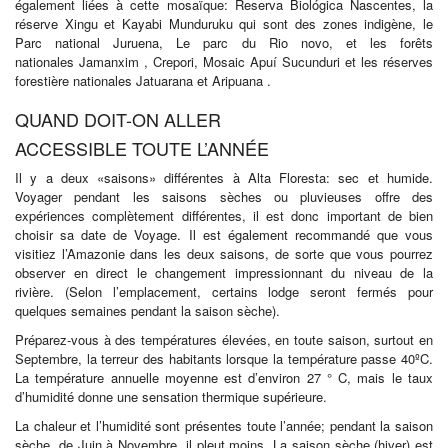
également liées à cette mosaïque: Reserva Biológica Nascentes, la
réserve Xingu et Kayabi Munduruku qui sont des zones indigène, le
Parc national Juruena, Le parc du Rio novo, et les forêts
nationales Jamanxim , Crepori, Mosaic Apuí Sucunduri et les réserves
forestière nationales Jatuarana et Aripuana .
QUAND DOIT-ON ALLER
ACCESSIBLE TOUTE L’ANNÉE
Il y a deux «saisons» différentes à Alta Floresta: sec et humide.
Voyager pendant les saisons sèches ou pluvieuses offre des
expériences complètement différentes, il est donc important de bien
choisir sa date de Voyage. Il est également recommandé que vous
visitiez l’Amazonie dans les deux saisons, de sorte que vous pourrez
observer en direct le changement impressionnant du niveau de la
rivière. (Selon l’emplacement, certains lodge seront fermés pour
quelques semaines pendant la saison sèche).
Préparez-vous à des températures élevées, en toute saison, surtout en
Septembre, la terreur des habitants lorsque la température passe 40ºC.
La température annuelle moyenne est d’environ 27 ° C, mais le taux
d’humidité donne une sensation thermique supérieure.
La chaleur et l’humidité sont présentes toute l’année; pendant la saison
sèche, de Juin à Novembre, il pleut moins. La saison sèche (hiver) est