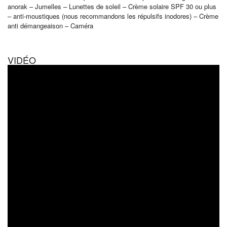
anorak – Jumelles – Lunettes de soleil – Crème solaire SPF 30 ou plus
– anti-moustiques (nous recommandons les répulsifs inodores) – Crème
anti démangeaison – Caméra
VIDÉO