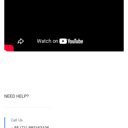
NEED HELP?
Call Us
+ 55 (71) 992163106