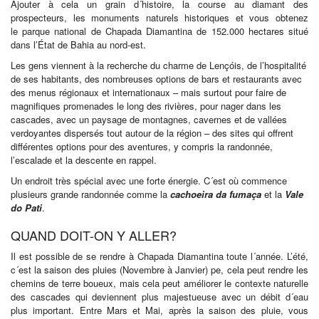
Ajouter à cela un grain d´histoire, la course au diamant des
prospecteurs, les monuments naturels historiques et vous obtenez
le parque national de Chapada Diamantina de 152.000 hectares situé
dans l’État de Bahia au nord-est.
Les gens viennent à la recherche du charme de Lençóis, de l’hospitalité
de ses habitants, des nombreuses options de bars et restaurants avec
des menus régionaux et internationaux – mais surtout pour faire de
magnifiques promenades le long des rivières, pour nager dans les
cascades, avec un paysage de montagnes, cavernes et de vallées
verdoyantes dispersés tout autour de la région – des sites qui offrent
différentes options pour des aventures, y compris la randonnée,
l’escalade et la descente en rappel.
Un endroit très spécial avec une forte énergie. C´est où commence
plusieurs grande randonnée comme la
cachoeira da fumaça
et la
Vale
do Pati
.
QUAND DOIT-ON Y ALLER?
Il est possible de se rendre à Chapada Diamantina toute l´année. L’été,
c´est la saison des pluies (Novembre à Janvier) pe, cela peut rendre les
chemins de terre boueux, mais cela peut améliorer le contexte naturelle
des cascades qui deviennent plus majestueuse avec un débit d´eau
plus important. Entre Mars et Mai, après la saison des pluie, vous