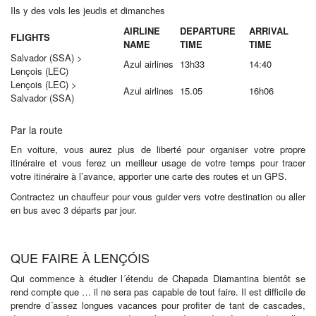
Ils y des vols les jeudis et dimanches
AIRLINE
DEPARTURE
ARRIVAL
FLIGHTS
NAME
TIME
TIME
Salvador (SSA) >
Azul airlines
13h33
14:40
Lençois (LEC)
Lençois (LEC) >
Azul airlines
15.05
16h06
Salvador (SSA)
Par la route
En voiture, vous aurez plus de liberté pour organiser votre propre
itinéraire et vous ferez un meilleur usage de votre temps pour tracer
votre itinéraire à l’avance, apporter une carte des routes et un GPS.
Contractez un chauffeur pour vous guider vers votre destination ou aller
en bus avec 3 départs par jour.
QUE FAIRE À LENÇÓIS
Qui commence à étudier l´étendu de Chapada Diamantina bientôt se
rend compte que … il ne sera pas capable de tout faire. Il est difficile de
prendre d´assez longues vacances pour profiter de tant de cascades,