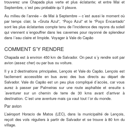
trouverez une Chapada plus verte et plus éclatante; et entre Mai et
Septembre, c´est peu probable qu´íl pleuve.
Au milieu de l’année – de Mai à Septembre – c´est aussi le moment où
par temps clair, la «Gruta Azul”, “Poço Azul” et le “Poço Encantado”
sont les plus éclatantes compte tenu de l’incidence des rayons du soleil
qui viennent s´engouffrer dans les cavernes pour rayonné de splendeur
dans l´eau claire et limpide. Voyager à Vale do Capão
COMMENT S’Y RENDRE
Chapada est à environ 450 km de Salvador. On peut s´y rendre soit par
avion (assez cher) ou par bus ou voiture.
Il y a 2 destinations principales, Lençois et Vale do Capão. Lençois est
facilement accessible en bus avec des bus directs au départ de
Salvador. Vale do Capão est un peu plus compliqué d´accès, car vous
aurez à passer par Palmeiras sur une route asphaltée et ensuite s
´aventurer sur un chemin de terre de 30 kms avant d’arriver à
destination. C´est une aventure mais ça vaut tout l´or du monde.
Par avion
L’aéroport Horacio de Matos (LEC), dans la municipalité de Lençois,
reçoit des vols réguliers à partir de Salvador et se trouve à 80 km du
village.