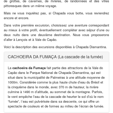
de grottes, de cavernes, de rivières, de randonnées et des villes
pittoresques dans un même voyage.
Mais ne vous inquiétez pas, si Chapada vous botte, vous reviendrez
encore et encore.
Dans votre première excursion, choisissez une aventure correspondant
au mieux à votre profil, éventuellement compléter avec séjour d’une ou
deux nuits dans une deuxième destination. Nous vous proposerons
d’aller à Lençois et à Vale do Capão.
Voici la description des excursions disponibles à Chapada Diamantina.
CACHOEIRA DA FUMAÇA (La cascade de la fumée)
La
cachoeira da Fumaça
fait partie des attractions de la Vale do
Capão dans le Parque National de Chapada Diamantina, qui est
situé dans la municipalité de Palmeiras à une altitude moyenne de
1000m. Considérée comme la plus haute chute d’eau du Brésil et
la cinquième dans le monde, avec 370 m de hauteur, la rivière
culmine à 1490 m d’altitude, au sommet de la montagne. Parfois,
le vent empêche l’eau de la cascade de heurter le sol d’où le nom
“fumée”, l´eau est pulvérisée dans sa descente, ce qui offre un
spectacle de couleurs et de formes au milieu de l’écran de fumée.