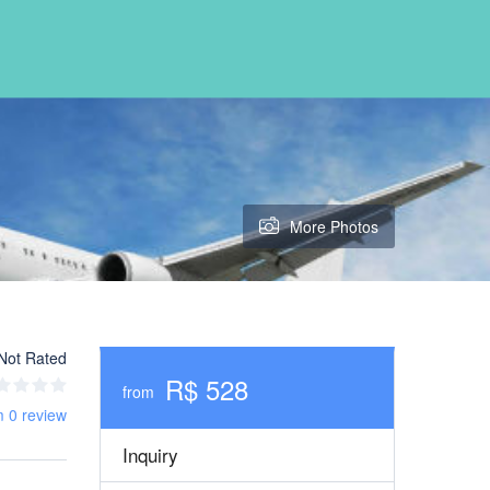
More Photos
Not Rated
R$ 528
from
m 0 review
Inquiry