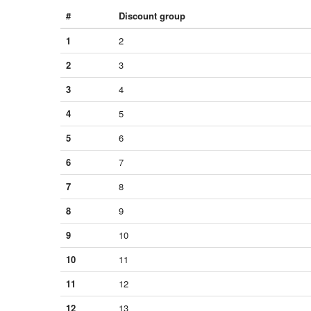
#
Discount group
1
2
2
3
3
4
4
5
5
6
6
7
7
8
8
9
9
10
10
11
11
12
12
13