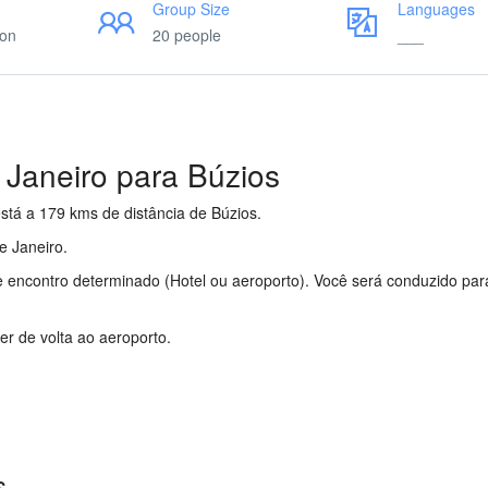
Group Size
Languages
ion
20 people
___
e Janeiro para Búzios
stá a 179 kms de distância de Búzios.
Rio de Janeiro para Búzios
de Janeiro.
Rio de Janeiro para Búzios
 encontro determinado (Hotel ou aeroporto). Você será conduzido par
Búzios
r de volta ao aeroporto.
s