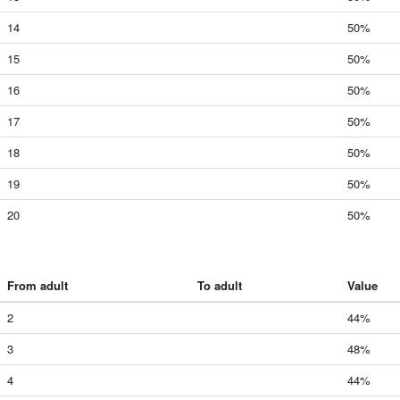
14
50%
15
50%
16
50%
17
50%
18
50%
19
50%
20
50%
From adult
To adult
Value
2
44%
3
48%
4
44%